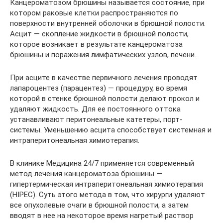
Канцероматозом брюшины называется состояние, при
котором раковые клетки распространяются по
поверхности внутренней оболочки в брюшной полости.
Асцит — скопление жидкости в брюшной полости,
которое возникает в результате канцероматоза
брюшины и поражения лимфатических узлов, печени.
При асците в качестве первичного лечения проводят
лапароцентез (парацентез) — процедуру, во время
которой в стенке брюшной полости делают прокол и
удаляют жидкость. Для ее постоянного оттока
устанавливают перитонеальные катетеры, порт-
системы. Уменьшению асцита способствует системная и
интраперитонеальная химиотерапия.
В клинике Медицина 24/7 применяется современный
метод лечения канцероматоза брюшины —
гипертермическая интраперитонеальная химиотерапия
(HIPEC). Суть этого метода в том, что хирурги удаляют
все опухолевые очаги в брюшной полости, а затем
вводят в нее на некоторое время нагретый раствор