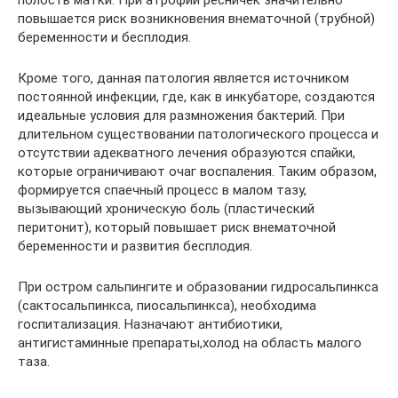
полость матки. При атрофии ресничек значительно
повышается риск возникновения внематочной (трубной)
беременности и бесплодия.
Кроме того, данная патология является источником
постоянной инфекции, где, как в инкубаторе, создаются
идеальные условия для размножения бактерий. При
длительном существовании патологического процесса и
отсутствии адекватного лечения образуются спайки,
которые ограничивают очаг воспаления. Таким образом,
формируется спаечный процесс в малом тазу,
вызывающий хроническую боль (пластический
перитонит), который повышает риск внематочной
беременности и развития бесплодия.
При остром сальпингите и образовании гидросальпинкса
(сактосальпинкса, пиосальпинкса), необходима
госпитализация. Назначают антибиотики,
антигистаминные препараты,холод на область малого
таза.