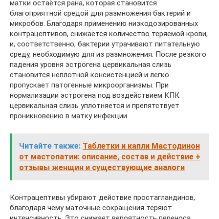
матки остаётся рана, которая становится
благоприятной средой для размножения бактерий и
микробов. Благодаря применению низкодозированных
контрацептивов, снижается количество теряемой крови,
и, соответственно, бактерии утрачивают питательную
среду, необходимую для из размножения. После резкого
падения уровня эстрогена цервикальная слизь
становится неплотной консистенцией и легко
пропускает патогенные микроорганизмы. При
нормализации эстрогена под воздействием КПК
цервикальная слизь уплотняется и препятствует
проникновению в матку инфекции.
Читайте также:
Таблетки и капли Мастодинон
от мастопатии: описание, состав и действие +
отзывы женщин и существующие аналоги
Контрацептивы убирают действие простагландинов,
благодаря чему маточные сокращения теряют
интенсивность. Это снижает вероятность переноса