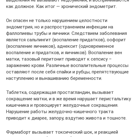
выделения не вызывают недоумения, и воспринимаются
как должное. Как итог — хронический эндометрит.
Он опасен не только нарушением целостности
эндометрия, но и распространением инфекции на
фаллопиевы трубы и яичники. Следствием заболевания
является сальпингит (воспаление придатков), оофорит
(воспаление яичников), аднексит (одновременное
воспаление и придатков, и яичников). Воспаление вен
матки, тазовый перитонит приводят к сепсису –
заражению крови. Различные воспалительные процессы
оставляют после себя спайки и рубцы, препятствующие
наступлению и вынашиванию беременности.
Таблетка, содержащая простагландин, вызывает
сокращение матки, и в же время нарушает перистальтику
кишечника и провоцирует желудочные сокращения.
Нарушение работы желудочно-кишечного тракта
приводит к диарее, запору, вздутию живота и тошноте.
Фармаборт вызывает токсический шок, и реакцией