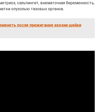
ометриоз, сальпингит, внематочная беременность,
атки опухолью тазовых органов.
еменеть после прижигания эрозии шейки