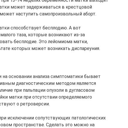
 при 13-14 неделях беременности матки выходит
 матки может задерживаться в крестцовой
о может наступить самопроизвольный аборт.
матки способствует бесплодию. А вот
малого таза, которые возникают из-за
овать бесплодие. Это лейомиома матки,
льтате которых может возникать диспареуния.
 на основании анализа симптоматики бывает
тивным диагностическим методом является
аличие при пальпации опухоли в дугласовом
йки матки при отсутствии определяемого
ствуют о ретроверсии.
 при исключении сопутствующих патологических
совом пространстве. Сделать это можно на