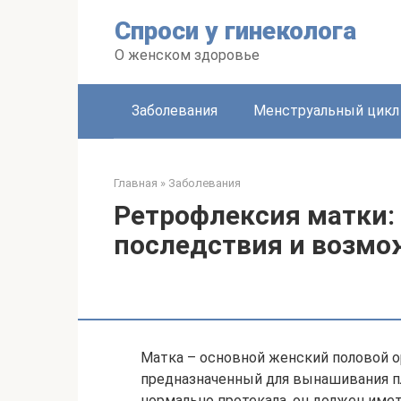
Перейти
Спроси у гинеколога
к
контенту
О женском здоровье
Заболевания
Менструальный цикл
Главная
»
Заболевания
Ретрофлексия матки:
последствия и возмо
Матка – основной женский половой 
предназначенный для вынашивания п
нормально протекала, он должен име