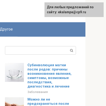
Для любых предложений по
сайту: ekalampa@cp9.ru
Другое
Поиск:
Субинволюция матки
после родов: причины
возникновения явления,
симптомы, возможные
последствия,
диагностика и лечение
Заболевания
Можно ли не
предохраняться после