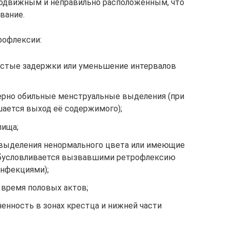
еподвижным и неправильно расположенным, что
вание.
офлексии:
частые задержки или уменьшение интервалов
мерно обильные менструальные выделения (при
шается выход её содержимого);
лища;
 выделения ненормального цвета или имеющие
обусловливается вызвавшими ретрофлексию
нфекциями);
время половых актов;
енность в зонах крестца и нижней части