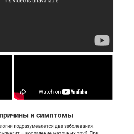
 причины и симптомы
логии подразумевается два заболевания:
льпингит – воспаление маточных труб. При