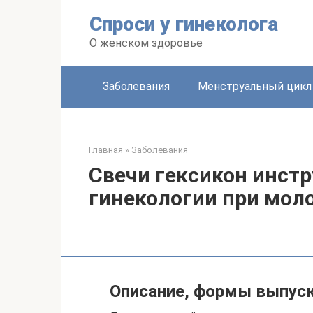
Перейти
Спроси у гинеколога
к
контенту
О женском здоровье
Заболевания
Менструальный цикл
Главная
»
Заболевания
Свечи гексикон инст
гинекологии при мол
Описание, формы выпус