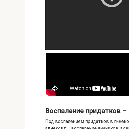
Воспаление придатков –
Под воспалением придатков в гинеко
аднексит – воспаление яичников и са