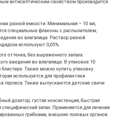
ным антисептическим свойством производится
онах разной емкости. Минимальная – 10 мл,
тся специальные флаконы с распылителем,
едения во влагалище. Раствор разной
ндидоза используют 0,05%.
го оттенка, без выраженного запаха.
го введения во влагалище. В упаковке 10
м блистере. Также можно купить упаковку
оторая используется для профилактики
са герпеса. Также выпускаются детские свечи
Удобный дозатор, густая консистенция, быстрая
 специфический запах. Применяется для лечения
ированных грибками, внешних половых органов.