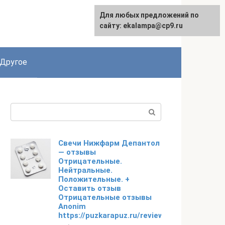
Для любых предложений по
Для любых предложений по
English
сайту:
сайту: ekalampa@cp9.ru
[email protected]
Другое
Поиск:
Свечи Нижфарм Депантол
— отзывы
Отрицательные.
Нейтральные.
Положительные. +
Оставить отзыв
Отрицательные отзывы
Anonim
https://puzkarapuz.ru/review/detail/depanto