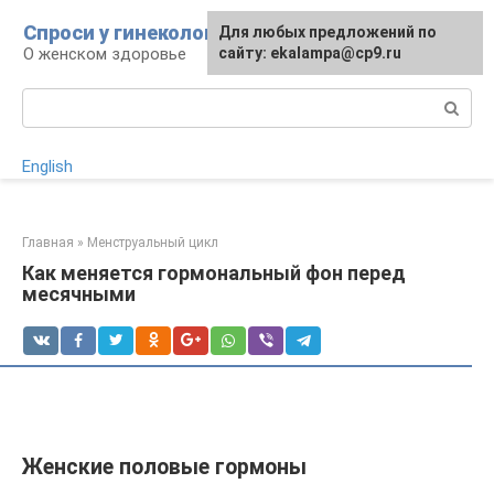
Перейти
Спроси у гинеколога
Для любых предложений по
Для любых предложений по
к
О женском здоровье
сайту:
сайту: ekalampa@cp9.ru
[email protected]
контенту
Поиск:
English
Главная
»
Менструальный цикл
Как меняется гормональный фон перед
месячными
Женские половые гормоны