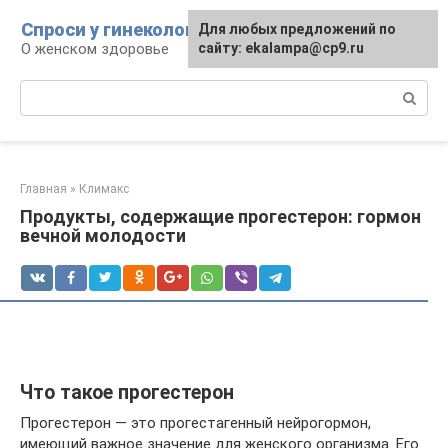
Перейти
Спроси у гинеколога
Для любых предложений по
к
О женском здоровье
сайту: ekalampa@cp9.ru
контенту
Поиск:
Главная
»
Климакс
Продукты, содержащие прогестерон: гормон
вечной молодости
Что такое прогестерон
Прогестерон — это прогестагенный нейрогормон,
имеющий важное значение для женского организма. Его