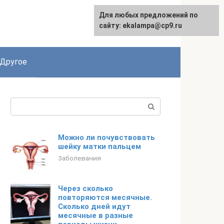
Для любых предложений по
сайту: ekalampa@cp9.ru
Другое
Поиск:
Можно ли почувствовать
шейку матки пальцем
Заболевания
Через сколько
повторяются месячные.
Сколько дней идут
месячные в разные