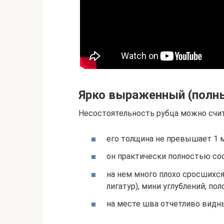
Ярко выраженный (полны
Несостоятельность рубца можно счит
его толщина не превышает 1 
он практически полностью сос
на нем много плохо сросшихс
лигатур), мини углублений, пол
на месте шва отчетливо видн