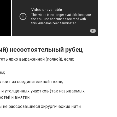
й) несостоятельный рубец
ать ярко выраженной (полной), если:
мм;
тоит из соединительной ткани;
я и утолщенных участков (так называемых
остей и вмятин;
ы не рассосавшиеся хирургические нити.