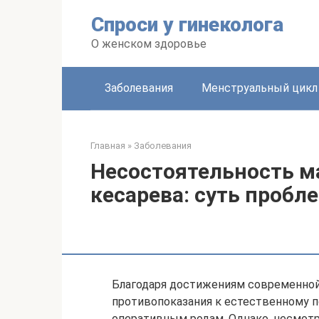
Перейти
Спроси у гинеколога
к
контенту
О женском здоровье
Заболевания
Менструальный цикл
Главная
»
Заболевания
Несостоятельность м
кесарева: суть пробл
Благодаря достижениям современной 
противопоказания к естественному п
оперативным родам. Однако, несмотря