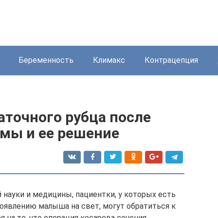
Беременность
Климакс
Контрацепция
аточного рубца после
емы и ее решение
науки и медицины, пациентки, у которых есть
оявлению малыша на свет, могут обратиться к
 на то, что операция кесарева сечения