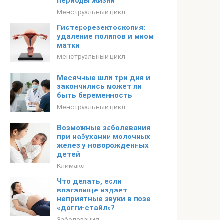
периоды жизни
Менструальный цикл
Гистерорезектоскопия:
удаление полипов и миом
матки
Менструальный цикл
Месячные шли три дня и
закончились может ли
быть беременность
Менструальный цикл
Возможные заболевания
при набухании молочных
желез у новорожденных
детей
Климакс
Что делать, если
влагалище издает
неприятные звуки в позе
«догги-стайл»?
Заболевания