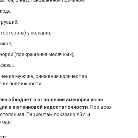
матки) с неустановленной причиной;
иода;
руаций;
тостерона) у женщин;
иков;
ореи (прекращения месячных);
 фазы;
ечения мужчин, снижения количества
я их подвижности.
из обладает в отношении аменореи из-за
ции и лютеиновой недостаточности
. При всех
остепенная. Пациентам показано УЗИ и
тоды.
ет: