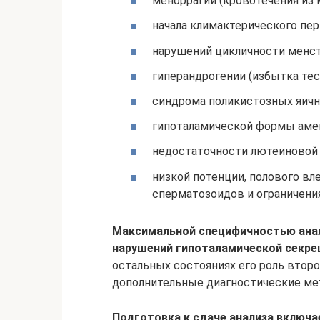
меноррагии (кровотечения из 
начала климактерического пер
нарушений цикличности менст
гиперандрогении (избытка тес
синдрома поликистозных яичн
гипоталамической формы амен
недостаточности лютеиновой
низкой потенции, полового вл
сперматозоидов и ограничени
Максимальной специфичностью анал
нарушений гипоталамической секре
остальных состояниях его роль втор
дополнительные диагностические ме
Подготовка к сдаче анализа включа