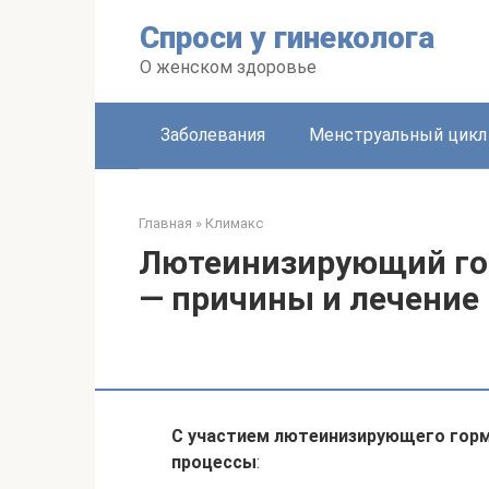
Перейти
Спроси у гинеколога
к
контенту
О женском здоровье
Заболевания
Менструальный цикл
Главная
»
Климакс
Лютеинизирующий го
— причины и лечение
С участием лютеинизирующего горм
процессы
: