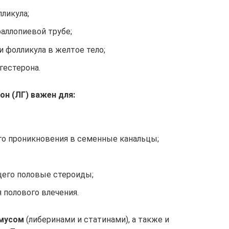
лликула;
аллопиевой трубе;
 фолликула в желтое тело;
гестерона.
н (ЛГ) важен для:
его проникновения в семенные канальцы;
щего половые стероиды;
 полового влечения.
амусом
(либеринами и статинами), а также и