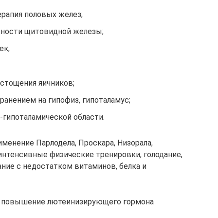
ерапия половых желез;
вности щитовидной железы;
ек;
стощения яичников;
анением на гипофиз, гипоталамус;
-гипоталамической области.
енение Парлодела, Проскара, Низорала,
интенсивные физические тренировки, голодание,
ание с недостатком витаминов, белка и
 повышение лютеинизирующего гормона