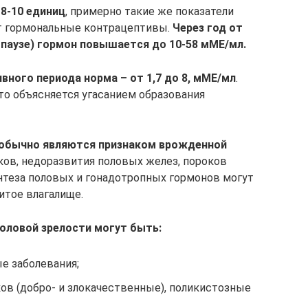
8-10 единиц
, примерно такие же показатели
ет гормональные контрацептивы.
Через год от
паузе) гормон повышается до 10-58 мМЕ/мл.
ивного периода
норма – от 1,7 до 8, мМЕ/мл
.
что объясняется угасанием образования
 обычно являются признаком врожденной
ков, недоразвития половых желез, пороков
нтеза половых и гонадотропных гормонов могут
итое влагалище.
половой зрелости могут быть:
е заболевания;
ов (добро- и злокачественные), поликистозные