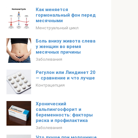
Как меняется
гормональный фон перед
месячными
Менструальный цикл
Боль внизу живота слева
у женщин во время
месячных причины
Заболевания
Регулон или Линдинет 20
— сравнение и что лучше
Контрацепция
Хронический
сальпингоофорит и
беременность: факторы
риска и профилактика
Заболевания
Что лучше при молочнице