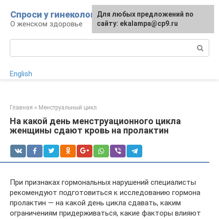
Перейти
Спроси у гинеколога
Для любых предложений по
Для любых предложений по
к
О женском здоровье
сайту:
сайту: ekalampa@cp9.ru
[email protected]
контенту
Поиск:
English
Главная
»
Менструальный цикл
На какой день менструационного цикла
женщины сдают кровь на пролактин
При признаках гормональных нарушений специалисты
рекомендуют подготовиться к исследованию гормона
пролактин — на какой день цикла сдавать, каким
ограничениям придерживаться, какие факторы влияют