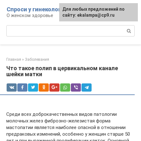
Перейти
Спроси у гинеколога
Для любых предложений по
к
О женском здоровье
сайту: ekalampa@cp9.ru
контенту
Поиск:
Главная
»
Заболевания
Что такое полип в цервикальном канале
шейки матки
Среди всех доброкачественных видов патологии
молочных желез фиброзно-железистая форма
мастопатии является наиболее опасной в отношении
предраковых изменений, особенно у женщин старше 50
лет и при выраженной пролиферации клеток. Основной