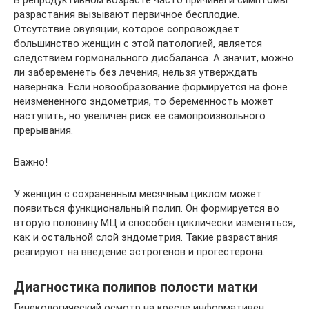
В репродуктивном возрасте часто причины и симптомы
разрастания вызывают первичное бесплодие.
Отсутствие овуляции, которое сопровождает
большинство женщин с этой патологией, является
следствием гормонального дисбаланса. А значит, можно
ли забеременеть без лечения, нельзя утверждать
наверняка. Если новообразование формируется на фоне
неизмененного эндометрия, то беременность может
наступить, но увеличен риск ее самопроизвольного
прерывания.
Важно!
У женщин с сохраненным месячным циклом может
появиться функциональный полип. Он формируется во
вторую половину МЦ и способен циклически изменяться,
как и остальной слой эндометрия. Такие разрастания
реагируют на введение эстрогенов и прогестерона.
Диагностика полипов полости матки
Гинекологический осмотр на кресле информативен