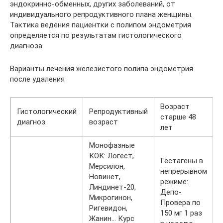
эндокринно-обменных, других заболеваний, от
индивидуального репродуктивного плана женщины.
Тактика ведения пациентки с полипом эндометрия
определяется по результатам гистологического
диагноза.
Варианты лечения железистого полипа эндометрия
после удаления
Возраст
Гистологический
Репродуктивный
старше 48
диагноз
возраст
лет
Монофазные
КОК: Логест,
Гестагены в
Мерсилон,
непрерывном
Новинет,
режиме:
Линдинет-20,
Депо-
Микрогинон,
Провера по
Ригевидон,
150 мг 1 раз
Жанин… Курс