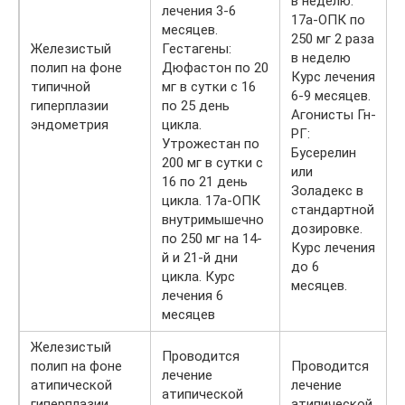
в неделю.
лечения 3-6
17а-ОПК по
месяцев.
250 мг 2 раза
Железистый
Гестагены:
в неделю
полип на фоне
Дюфастон по 20
Курс лечения
типичной
мг в сутки с 16
6-9 месяцев.
гиперплазии
по 25 день
Агонисты Гн-
эндометрия
цикла.
РГ:
Утрожестан по
Бусерелин
200 мг в сутки с
или
16 по 21 день
Золадекс в
цикла. 17а-ОПК
стандартной
внутримышечно
дозировке.
по 250 мг на 14-
Курс лечения
й и 21-й дни
до 6
цикла. Курс
месяцев.
лечения 6
месяцев
Железистый
Проводится
полип на фоне
Проводится
лечение
атипической
лечение
атипической
гиперплазии
атипической