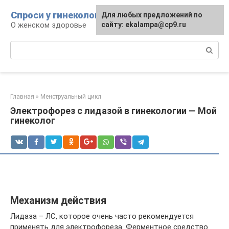
Перейти
Спроси у гинеколога
Для любых предложений по
к
О женском здоровье
сайту: ekalampa@cp9.ru
контенту
Поиск:
Главная
»
Менструальный цикл
Электрофорез с лидазой в гинекологии — Мой
гинеколог
Механизм действия
Лидаза – ЛС, которое очень часто рекомендуется
применять для электрофореза. Ферментное средство