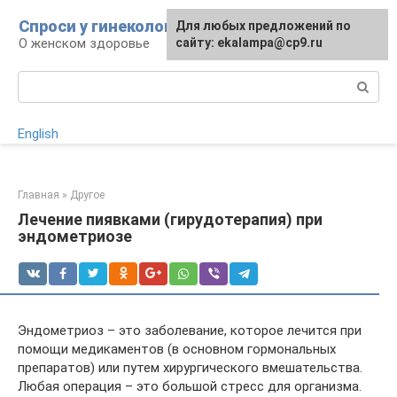
Перейти
Спроси у гинеколога
Для любых предложений по
Для любых предложений по
к
О женском здоровье
сайту:
сайту: ekalampa@cp9.ru
[email protected]
контенту
Поиск:
English
Главная
»
Другое
Лечение пиявками (гирудотерапия) при
эндометриозе
Эндометриоз – это заболевание, которое лечится при
помощи медикаментов (в основном гормональных
препаратов) или путем хирургического вмешательства.
Любая операция – это большой стресс для организма.