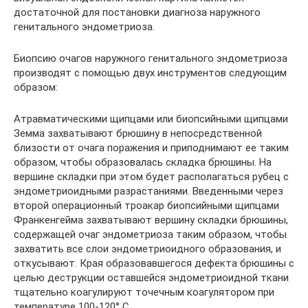
достаточной для постановки диагноза наружного
генитального эндометриоза.
Биопсию очагов наружного генитального эндометриоза
производят с помощью двух инструментов следующим
образом:
Атравматическими щипцами или биопсийными щипцами
Земма захватывают брюшину в непосредственной
близости от очага поражения и приподнимают ее таким
образом, чтобы образовалась складка брюшины. На
вершине складки при этом будет располагаться рубец с
эндометриоидными разрастаниями. Введенными через
второй операционный троакар биопсийными щипцами
Франкенгейма захватывают вершину складки брюшины,
содержащей очаг эндометриоза таким образом, чтобы
захватить все слои эндометриоидного образования, и
откусывают. Края образовавшегося дефекта брюшины с
целью деструкции оставшейся эндометриоидной ткани
тщательно коагулируют точечным коагулятором при
температуре 100-120° С.