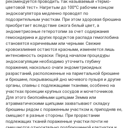
рекомендуется проводить так называемый «термо-
цветовой тест». Нагретым до 100°С рабочим концом
эндокоагулятора медленно проводят по
подозрительным участкам. При этом здоровая брюшина
приобретает вследствие ожога белый цвет, а
эндометриозные гетеротопии за счет содержания
гемосидерина и других продуктов распада гемоглобина
становятся коричневыми или черными. Свежие
кровоизлияния остаются красными, изменяется лишь
интенсивность окраски. Перед началом процедуры
эндокоагуляции необходимо уточнить глубину
поражения, насколько очаги эндометриоидных
разрастаний, расположенные на париетальной брюшине
и брюшине, покрывающей дно мочевого пузыря и другие
органы, спаяны с подлежащими тканями, особенно на
участках проекции крупных сосудов и мочеточников.
Для этого биопсийными щипцами Земма или
атравматическими щипцами захватывают складку
брюшины рядом с пораженным участком и, приподняв ее,
смещают в разные стороны. При прорастании
подлежащих тканей пораженные участки почти не
смещаются относительно подбрюшинной клетчатки и