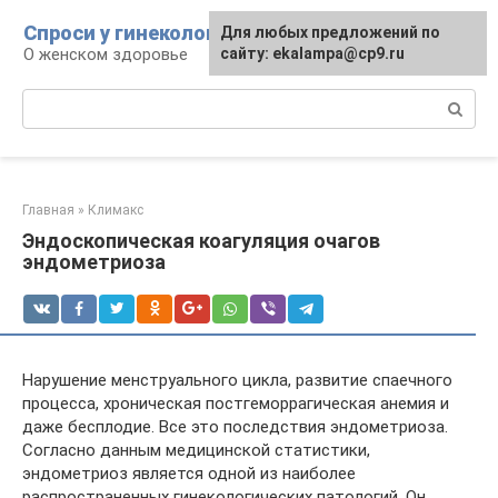
Перейти
Спроси у гинеколога
Для любых предложений по
к
О женском здоровье
сайту: ekalampa@cp9.ru
контенту
Поиск:
Главная
»
Климакс
Эндоскопическая коагуляция очагов
эндометриоза
Нарушение менструального цикла, развитие спаечного
процесса, хроническая постгеморрагическая анемия и
даже бесплодие. Все это последствия эндометриоза.
Согласно данным медицинской статистики,
эндометриоз является одной из наиболее
распространенных гинекологических патологий. Он