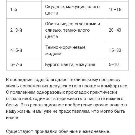
Скудные, мажущие, алого
1-й
10–15
цвета
Обильные, со сгустками и
2–3-й
слизью, темно-алого
20–40
цвета
Темно-коричневые,
4–5-й
15–30
жидкие
5–7-й
Бурого цвета, мажущие
5–10
В последние годы благодаря техническому прогрессу
жизнь современных девушек стала проще и комфортнее.
С появлением одноразовых прокладок практически
отпала необходимость переживать о чистоте нижнего
белья. Это революционное изобретение прочно вошло в
нашу жизнь, и мы уже не представляем, что могло быть
иначе.
Существуют прокладки обычные и ежедневные.