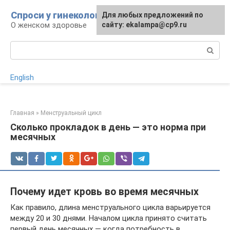
Перейти
Спроси у гинеколога
Для любых предложений по
Для любых предложений по
к
О женском здоровье
сайту:
сайту: ekalampa@cp9.ru
[email protected]
контенту
Поиск:
English
Главная
»
Менструальный цикл
Сколько прокладок в день — это норма при
месячных
Почему идет кровь во время месячных
Как правило, длина менструального цикла варьируется
между 20 и 30 днями. Началом цикла принято считать
первый день месячных — когда потребность в