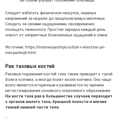
на голени улучшат положение поясницы.
Следует избегать физических нагрузок, нервных
напряжений за неделю до предполагаемых месячных.
Следить за своими ощущениями, своевременно
посещать гинеколога. Простая зарядка каждый день
спасет от неприятных болезненных ощущений в спине.
Источник: https://moimesyachnye.ru/boli-v-kresttse-pri-
mesyachnyh.html
Рак тазовых костей
Раковые поражения костей таза также приводят к тупой
боли в копчике, а иногда болит возле копчика. Оно чаще
всего является вторичным и развивается по причине
метастазирования основного опухолевого образования.
На кости таза рак в большинстве случаев переходит
с органов малого таза, брюшной полости и мягких
тканей нижней части тела
.