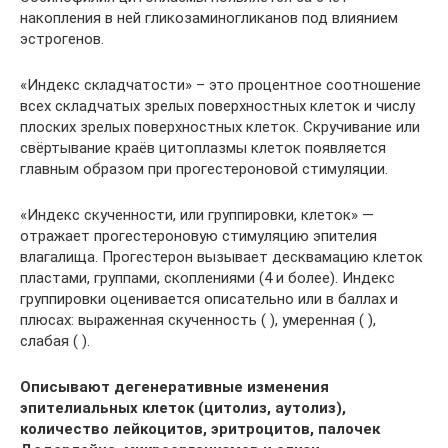
накопления в ней гликозаминогликанов под влиянием
эстрогенов.
«Индекс складчатости» – это процентное соотношение
всех складчатых зрелых поверхностных клеток и числу
плоских зрелых поверхностных клеток. Скручивание или
свёртывание краёв цитоплазмы клеток появляется
главным образом при прогестероновой стимуляции.
«Индекс скученности, или группировки, клеток» —
отражает прогестероновую стимуляцию эпителия
влагалища. Прогестерон вызывает десквамацию клеток
пластами, группами, скоплениями (4 и более). Индекс
группировки оценивается описательно или в баллах и
плюсах: выраженная скученность ( ), умеренная ( ),
слабая ( ).
Описывают дегенеративные изменения
эпителиальных клеток (цитолиз, аутолиз),
количество лейкоцитов, эритроцитов, палочек