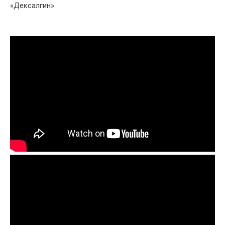
«Дексалгин».