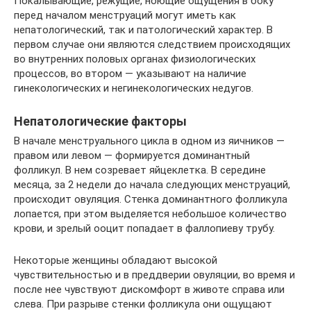
Покалывающие, режущие, ноющие ощущения в боку
перед началом менструаций могут иметь как
непатологический, так и патологический характер. В
первом случае они являются следствием происходящих
во внутренних половых органах физиологических
процессов, во втором — указывают на наличие
гинекологических и негинекологических недугов.
Непатологические факторы
В начале менструального цикла в одном из яичников —
правом или левом — формируется доминантный
фолликул. В нем созревает яйцеклетка. В середине
месяца, за 2 недели до начала следующих менструаций,
происходит овуляция. Стенка доминантного фолликула
лопается, при этом выделяется небольшое количество
крови, и зрелый ооцит попадает в фаллопиеву трубу.
Некоторые женщины обладают высокой
чувствительностью и в преддверии овуляции, во время и
после нее чувствуют дискомфорт в животе справа или
слева. При разрыве стенки фолликула они ощущают