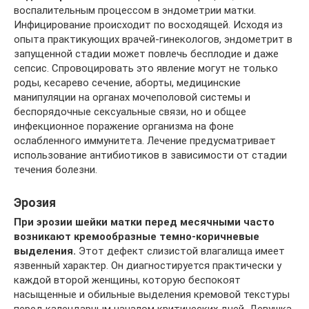
воспалительным процессом в эндометрии матки.
Инфицирование происходит по восходящей. Исходя из
опыта практикующих врачей-гинекологов, эндометрит в
запущенной стадии может повлечь бесплодие и даже
сепсис. Спровоцировать это явление могут не только
роды, кесарево сечение, аборты, медицинские
манипуляции на органах мочеполовой системы и
беспорядочные сексуальные связи, но и общее
инфекционное поражение организма на фоне
ослабленного иммунитета. Лечение предусматривает
использование антибиотиков в зависимости от стадии
течения болезни.
Эрозия
При эрозии шейки матки перед месячными часто
возникают кремообразные темно-коричневые
выделения.
Этот дефект слизистой влагалища имеет
язвенный характер. Он диагностируется практически у
каждой второй женщины, которую беспокоят
насыщенные и обильные выделения кремовой текстуры
перед календарным началом критических дней. Девушка