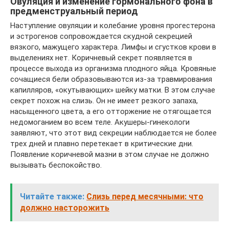
Овуляция и изменение гормонального фона в
предменструальный период
Наступление овуляции и колебание уровня прогестерона
и эстрогенов сопровождается скудной секрецией
вязкого, мажущего характера. Лимфы и сгустков крови в
выделениях нет. Коричневый секрет появляется в
процессе выхода из организма плодного яйца. Кровяные
сочащиеся бели образовываются из-за травмирования
капилляров, «окутывающих» шейку матки. В этом случае
секрет похож на слизь. Он не имеет резкого запаха,
насыщенного цвета, а его отторжение не отягощается
недомоганием во всем теле. Акушеры-гинекологи
заявляют, что этот вид секреции наблюдается не более
трех дней и плавно перетекает в критические дни.
Появление коричневой мазни в этом случае не должно
вызывать беспокойство.
Читайте также:
Слизь перед месячными: что
должно насторожить