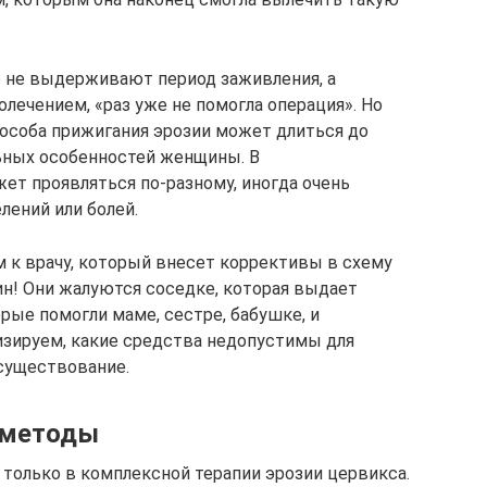
е не выдерживают период заживления, а
лечением, «раз уже не помогла операция». Но
пособа прижигания эрозии может длиться до
льных особенностей женщины. В
ет проявляться по-разному, иногда очень
ений или болей.
м к врачу, который внесет коррективы в схему
ин! Они жалуются соседке, которая выдает
рые помогли маме, сестре, бабушке, и
изируем, какие средства недопустимы для
 существование.
 методы
олько в комплексной терапии эрозии цервикса.