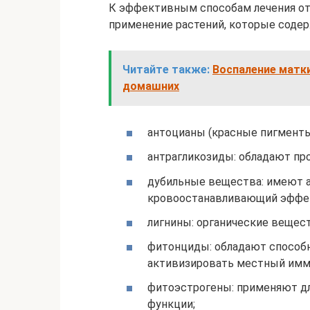
К эффективным способам лечения от
применение растений, которые соде
Читайте также:
Воспаление матк
домашних
антоцианы (красные пигменты
антрагликозиды: обладают п
дубильные вещества: имеют 
кровоостанавливающий эффе
лигнины: органические вещес
фитонциды: обладают способн
активизировать местный имм
фитоэстрогены: применяют дл
функции;