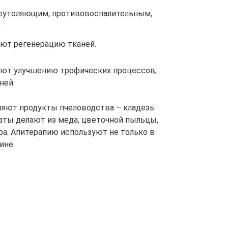
леутоляющим, противовоспалительным,
;
ают регенерацию тканей.
ют улучшению трофических процессов,
ней.
няют продукты пчеловодства – кладезь
аты делают из меда, цветочной пыльцы,
ра. Апитерапию используют не только в
ине.