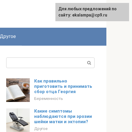
Для любых предложений по
сайту: ekalampa@cp9.ru
Другое
Поиск:
Как правильно
приготовить и принимать
сбор отца Георгия
Беременность
Какие симптомы
наблюдаются при эрозии
шейки матки и эктопии?
Другое