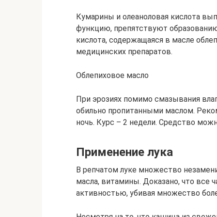
Кумарины и олеаноловая кислота вы
функцию, препятствуют образованию
кислота, содержащаяся в масле облеп
медицинских препаратов.
Облепиховое масло
При эрозиях помимо смазывания вла
обильно пропитанными маслом. Рек
ночь. Курс – 2 недели. Средство мож
Применение лука
В репчатом луке множество незамен
масла, витамины. Доказано, что все
активностью, убивая множество бол
Несмотря на то, что кашица из свеже