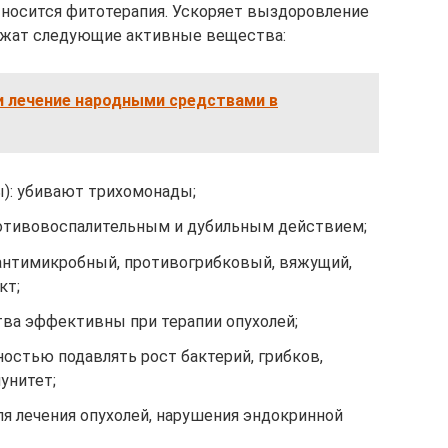
носится фитотерапия. Ускоряет выздоровление
ржат следующие активные вещества:
и лечение народными средствами в
): убивают трихомонады;
ротивовоспалительным и дубильным действием;
антимикробный, противогрибковый, вяжущий,
кт;
тва эффективны при терапии опухолей;
остью подавлять рост бактерий, грибков,
унитет;
я лечения опухолей, нарушения эндокринной