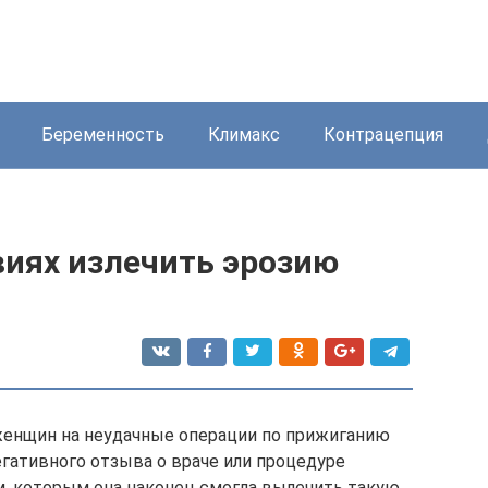
Беременность
Климакс
Контрацепция
виях излечить эрозию
енщин на неудачные операции по прижиганию
егативного отзыва о враче или процедуре
, которым она наконец смогла вылечить такую