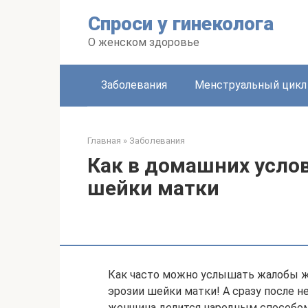
Перейти
Спроси у гинеколога
к
контенту
О женском здоровье
Заболевания
Менструальный цикл
Главная
»
Заболевания
Как в домашних усло
шейки матки
Как часто можно услышать жалобы ж
эрозии шейки матки! А сразу после н
женщина делится народным способом