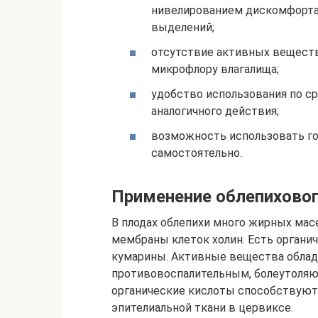
нивелированием дискомфорта
выделений;
отсутствие активных веществ
микрофлору влагалища;
удобство использования по с
аналогичного действия;
возможность использовать го
самостоятельно.
Применение облепихово
В плодах облепихи много жирных ма
мембраны клеток холин. Есть органи
кумарины. Активные вещества обла
противовоспалительным, болеутоля
органические кислоты способствуют
эпителиальной ткани в цервиксе.