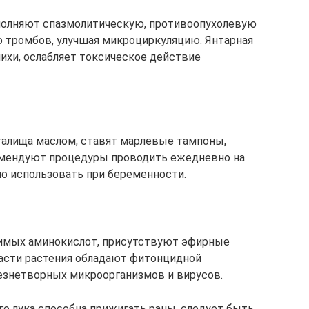
полняют спазмолитическую, противоопухолевую
 тромбов, улучшая микроциркуляцию. Янтарная
ихи, ослабляет токсическое действие
галища маслом, ставят марлевые тампоны,
омендуют процедуры проводить ежедневно на
но использовать при беременности.
имых аминокислот, присутствуют эфирные
 части растения обладают фитонцидной
езнетворных микроорганизмов и вирусов.
го лука способна прижигать раны, следует быть