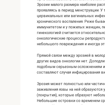
Эрозии малого размера наиболее рас
проявляясь в период менструации. У т
цервикальных или вагинальных инфе
хронического воспаления. Реже быва
иммунитетом и у пожилых женщин, пе
гинекологией считается относительно
онкологические процессы репродукт
небольшого повреждения и иногда э
Прямой связи между эрозией в молод
других видов онкологии нет. Доподли
подобным серьезным осложнениям и
составляют случая инфицирования ви
Эрозия может полностью или частичн
заживления язвы на ней образуются 
(покрытия), которые образуют небол
Небольшие островки со временем ср