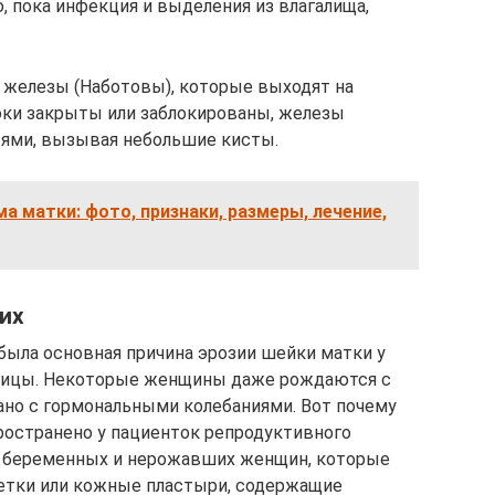
ю, пока инфекция и выделения из влагалища,
 железы (Наботовы), которые выходят на
токи закрыты или заблокированы, железы
ями, вызывая небольшие кисты.
а матки: фото, признаки, размеры, лечение,
их
 была основная причина эрозии шейки матки у
нницы. Некоторые женщины даже рождаются с
ано с гормональными колебаниями. Вот почему
пространено у пациенток репродуктивного
в, беременных и нерожавших женщин, которые
етки или кожные пластыри, содержащие