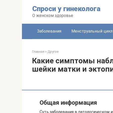
Перейти
Спроси у гинеколога
к
контенту
О женском здоровье
Заболевания
Менструальный цикл
Главная
»
Другое
Какие симптомы набл
шейки матки и эктоп
Общая информация
Суть заболевания в патологическом 