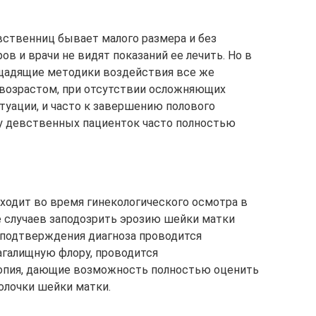
вственниц бывает малого размера и без
 и врачи не видят показаний ее лечить. Но в
щадящие методики воздействия все же
с возрастом, при отсутствии осложняющих
туации, и часто к завершению полового
я у девственных пациенток часто полностью
ходит во время гинекологического осмотра в
ве случаев заподозрить эрозию шейки матки
 подтверждения диагноза проводится
агалищную флору, проводится
копия, дающие возможность полностью оценить
олочки шейки матки.