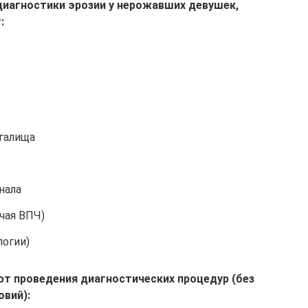
диагностики эрозии у нерожавших девушек,
:
агалища
нала
чая ВПЧ)
логии)
ют проведения диагностических процедур (без
овий):