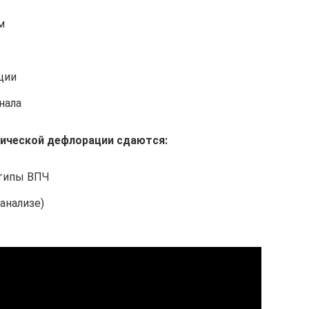
м
ции
нала
гической дефлорации сдаются:
типы ВПЧ
анализе)