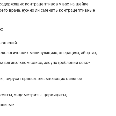
осодержащих контрацептивов у вас на шейке
воего врача, нужно ли сменить контрацептивные
к:
тношений;
кологических манипуляциях, операциях, абортах;
м вагинальном сексе, злоупотреблении секс-
ды, вируса герпеса, вызывающих сильное
кситы, эндометриты, цервициты;
анизме.