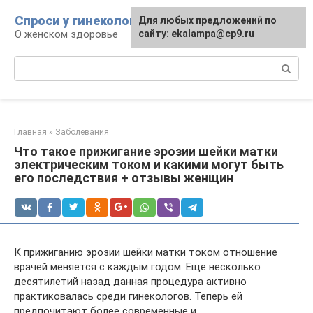
Перейти
Спроси у гинеколога
Для любых предложений по
к
О женском здоровье
сайту: ekalampa@cp9.ru
контенту
Поиск:
Главная
»
Заболевания
Что такое прижигание эрозии шейки матки
электрическим током и какими могут быть
его последствия + отзывы женщин
К прижиганию эрозии шейки матки током отношение
врачей меняется с каждым годом. Еще несколько
десятилетий назад данная процедура активно
практиковалась среди гинекологов. Теперь ей
предпочитают более современные и