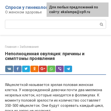
Перейти
Спроси у гинеколога
Для любых предложений по
к
О женском здоровье
сайту: ekalampa@cp9.ru
контенту
Поиск:
Главная
»
Заболевания
Неполноценная овуляция: причины и
симптомы проявления
Яйцеклеткой называется зрелая половая женская
клетка. У новорожденной девочки почти два миллиона
незрелых клеток, которые находятся в фолликулах. К
моменту половой зрелости их количество составляет
350-500 яйцеклеток. Они будут созревать каждый цикл,
пока их запас не иссякнет.