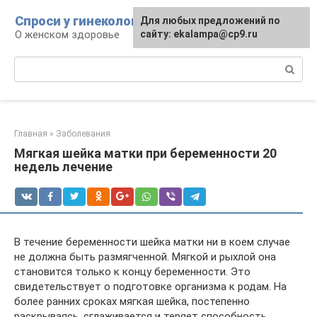
Перейти
Спроси у гинеколога
Для любых предложений по
к
О женском здоровье
сайту: ekalampa@cp9.ru
контенту
Поиск:
Главная
»
Заболевания
Мягкая шейка матки при беременности 20
недель лечение
В течение беременности шейка матки ни в коем случае
не должна быть размягченной. Мягкой и рыхлой она
становится только к концу беременности. Это
свидетельствует о подготовке организма к родам. На
более ранних сроках мягкая шейка, постепенно
раскрываясь, сглаживается и теряет способность