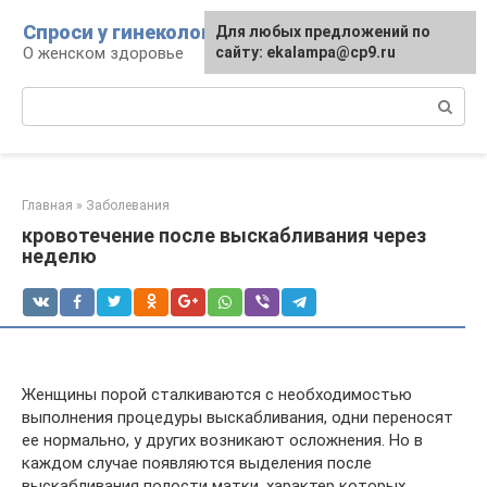
Перейти
Спроси у гинеколога
Для любых предложений по
к
О женском здоровье
сайту: ekalampa@cp9.ru
контенту
Поиск:
Главная
»
Заболевания
кровотечение после выскабливания через
неделю
Женщины порой сталкиваются с необходимостью
выполнения процедуры выскабливания, одни переносят
ее нормально, у других возникают осложнения. Но в
каждом случае появляются выделения после
выскабливания полости матки, характер которых