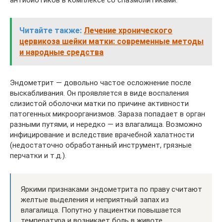
антибиотиков в комплексе со спазмолитиками.
Читайте также:
Лечение хронического
цервикоза шейки матки: современные методы
и народные средства
Эндометрит ― довольно частое осложнение после
выскабливания. Он проявляется в виде воспаления
слизистой оболочки матки по причине активности
патогенных микроорганизмов. Зараза попадает в орган
разными путями, и нередко ― из влагалища. Возможно
инфицирование и вследствие врачебной халатности
(недостаточно обработанный инструмент, грязные
перчатки и т.д.).
Яркими признаками эндометрита по праву считают
желтые выделения и неприятный запах из
влагалища. Попутно у пациентки повышается
температура и возникает боль в животе.