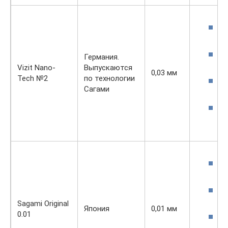
г
п
д
Германия.
с
Vizit Nano-
Выпускаются
0,03 мм
Tech №2
по технологии
Сагами
м
с
г
п
д
с
Sagami Original
Япония
0,01 мм
0.01
м