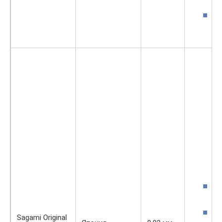
с
м
Sagami Original