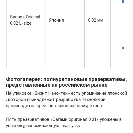
Sagami Original
Япония
0,02 мм
0.02 L-size
р
д
с
м
Фотогалерея: полиуретановые презервативы,
представленные на российском рынке
На упаковке «Визит Нано-тек» есть упоминание японской
, которой принадлежит разработка технологии
производства презервативов из полиуретана
Пять презервативов «Сагами оригинал 0.01» уложены в
упаковку, напоминающую шкатулку