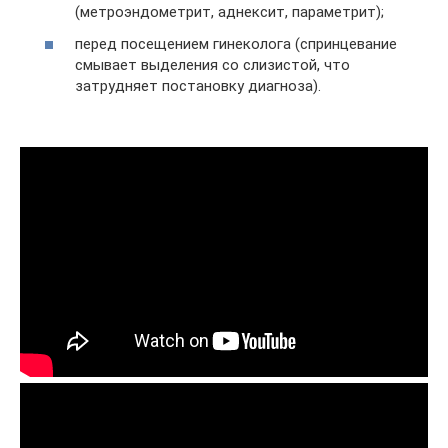
(метроэндометрит, аднексит, параметрит);
перед посещением гинеколога (спринцевание
смывает выделения со слизистой, что
затрудняет постановку диагноза).