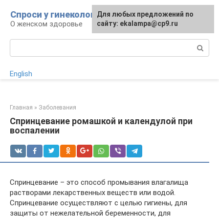
Перейти
Спроси у гинеколога
Для любых предложений по
Для любых предложений по
к
О женском здоровье
сайту:
сайту: ekalampa@cp9.ru
[email protected]
контенту
Поиск:
English
Главная
»
Заболевания
Спринцевание ромашкой и календулой при
воспалении
Спринцевание – это способ промывания влагалища
растворами лекарственных веществ или водой.
Спринцевание осуществляют с целью гигиены, для
защиты от нежелательной беременности, для