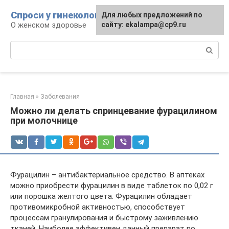
Перейти
Спроси у гинеколога
Для любых предложений по
к
О женском здоровье
сайту: ekalampa@cp9.ru
контенту
Поиск:
Главная
»
Заболевания
Можно ли делать спринцевание фурацилином
при молочнице
Фурацилин – антибактериальное средство. В аптеках
можно приобрести фурацилин в виде таблеток по 0,02 г
или порошка желтого цвета. Фурацилин обладает
противомикробной активностью, способствует
процессам гранулирования и быстрому заживлению
тканей. Наиболее эффективен данный препарат по