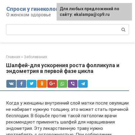
Перейти
Спроси у гинеколога
Для любых предложений по
к
О женском здоровье
сайту: ekalampa@cp9.ru
контенту
Поиск:
Главная
»
Заболевания
Шалфей-для ускорения роста фолликула и
эндометрия в первой фазе цикла
Когда у женщины внутренний слой матки после овуляции
не набирает нужную толщину, это может стать причиной
бесплодия. В борьбе против такой патологии врачи
рекомендуют применять шалфей для наращивания
эндометрия. Эту лекарственную траву нужно
употреблять с осторожностью. При соблюдении