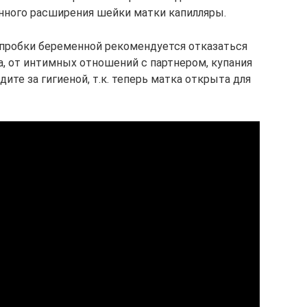
нного расширения шейки матки капилляры.
 пробки беременной рекомендуется отказаться
а, от интимных отношений с партнером, купания
ите за гигиеной, т.к. теперь матка открыта для