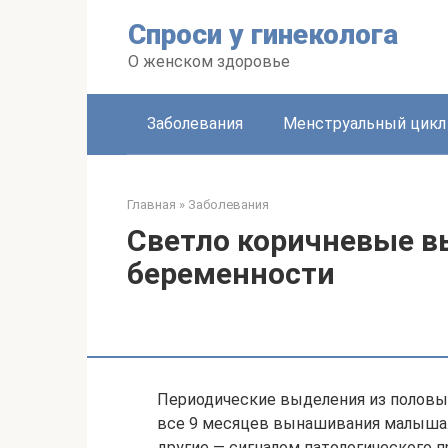
Перейти
Спроси у гинеколога
к
контенту
О женском здоровье
Заболевания
Менструальный цикл
Главная
»
Заболевания
Светло коричневые в
беременности
Периодические выделения из половы
все 9 месяцев вынашивания малыша.
другие — сигналом патологического п