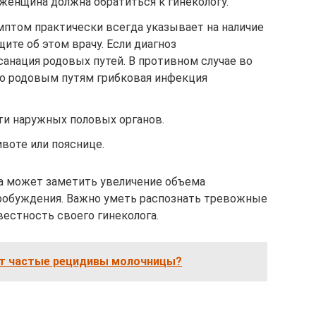
женщина должна обратиться к гинекологу.
мптом практически всегда указывает на наличие
ите об этом врачу. Если диагноз
анация родовых путей. В противном случае во
о родовым путям грибковая инфекция
ти наружных половых органов.
ивоте или пояснице.
 может заметить увеличение объема
пробуждения. Важно уметь распознать тревожные
естность своего гинеколога.
т частые рецидивы молочницы?