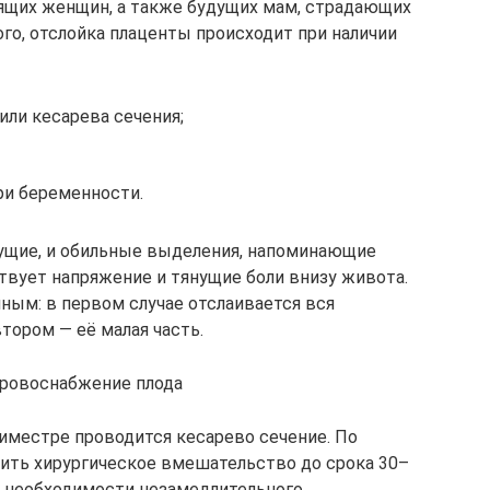
ящих женщин, а также будущих мам, страдающих
о, отслойка плаценты происходит при наличии
или кесарева сечения;
ри беременности.
жущие, и обильные выделения, напоминающие
твует напряжение и тянущие боли внизу живота.
ным: в первом случае отслаивается вся
втором — её малая часть.
кровоснабжение плода
иместре проводится кесарево сечение. По
ить хирургическое вмешательство до срока 30–
ри необходимости незамедлительного