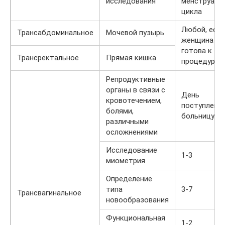
исследования
менструаль
цикла
Любой, если
Трансабдоминальное
Мочевой пузырь
женщина
готова к
Трансректальное
Прямая кишка
процедуре
Репродуктивные
органы в связи с
День
кровотечением,
поступления
болями,
больницу
различными
осложнениями
Исследование
1-3
миометрия
Определение
типа
3-7
Трансвагинальное
новообразования
Функциональная
1-2