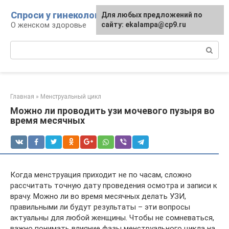
Перейти
Спроси у гинеколога
Для любых предложений по
к
О женском здоровье
сайту: ekalampa@cp9.ru
контенту
Поиск:
Главная
»
Менструальный цикл
Можно ли проводить узи мочевого пузыря во
время месячных
Когда менструация приходит не по часам, сложно
рассчитать точную дату проведения осмотра и записи к
врачу. Можно ли во время месячных делать УЗИ,
правильными ли будут результаты – эти вопросы
актуальны для любой женщины. Чтобы не сомневаться,
важно понимать влияние фазы менструального цикла на