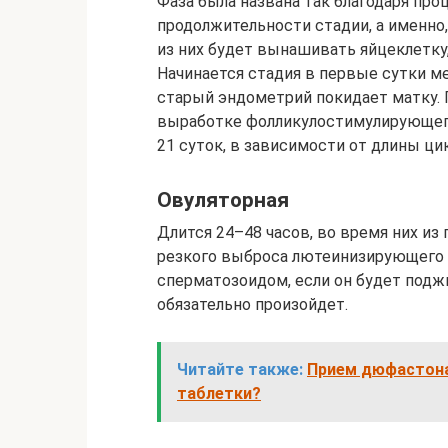
Фаза была названа так благодаря про
продолжительности стадии, а именно
из них будет вынашивать яйцеклетку
Начинается стадия в первые сутки ме
старый эндометрий покидает матку. 
выработке фолликулостимулирующего
21 суток, в зависимости от длины цик
Овуляторная
Длится 24–48 часов, во время них из 
резкого выброса лютеинизирующего г
сперматозоидом, если он будет подж
обязательно произойдет.
Читайте также:
Прием дюфастона 
таблетки?