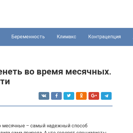
Беременность
Климакс
Контрацепция
енеть во время месячных.
сти
о месячные – самый надежный способ
ила сама природа. А что говорят специалисты,