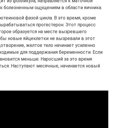
ит из фолликула, направляется к маточной
 к болезненным ощущениям в области яичника.
ютеиновой фазой цикла. В это время, кроме
вырабатываться прогестерон. Этот процесс
оторое образуется на месте вызревшего
абы новые яйцеклетки не вызревали в этот
дотворение, желтое тело начинает усиленно
ходимые для поддержания беременности. Если
тановится меньше. Наросший за это время
ться. Наступают месячные, начинается новый