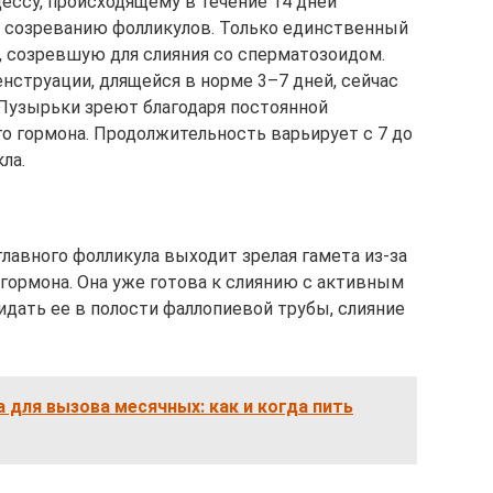
цессу, происходящему в течение 14 дней
, созреванию фолликулов. Только единственный
, созревшую для слияния со сперматозоидом.
нструации, длящейся в норме 3–7 дней, сейчас
Пузырьки зреют благодаря постоянной
 гормона. Продолжительность варьирует с 7 до
ла.
главного фолликула выходит зрелая гамета из-за
ормона. Она уже готова к слиянию с активным
идать ее в полости фаллопиевой трубы, слияние
для вызова месячных: как и когда пить