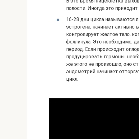
В это время яйцеклетка выход
полости. Иногда это приводит
16-28 дни цикла называются л
эстрогена, начинает активно 
контролирует желтое тело, к
фолликула. Это необходимо, д
период. Если происходит опло
продуцировать гормоны, необ
же этого не произошло, оно с
эндометрий начинает отторга
цикл.