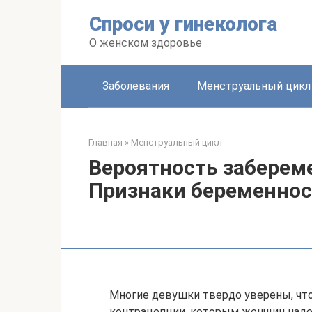
Перейти
Спроси у гинеколога
к
контенту
О женском здоровье
Заболевания
Менструальный цикл
Главная
»
Менструальный цикл
Вероятность заберем
Признаки беременно
Многие девушки твердо уверены, чт
контрацепции, которым женщин надел