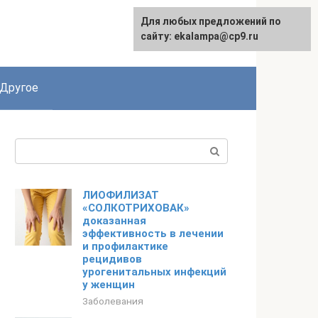
Для любых предложений по
сайту: ekalampa@cp9.ru
Другое
Поиск:
ЛИОФИЛИЗАТ
«СОЛКОТРИХОВАК»
доказанная
эффективность в лечении
и профилактике
рецидивов
урогенитальных инфекций
у женщин
Заболевания