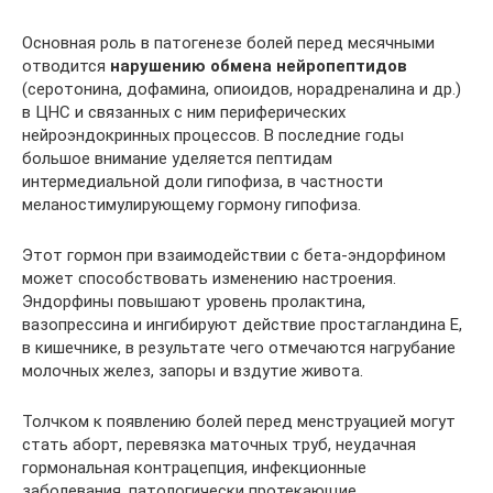
Основная роль в патогенезе болей перед месячными
отводится
нарушению обмена нейропептидов
(серотонина, дофамина, опиоидов, норадреналина и др.)
в ЦНС и связанных с ним периферических
нейроэндокринных процессов. В последние годы
большое внимание уделяется пептидам
интермедиальной доли гипофиза, в частности
меланостимулирующему гормону гипофиза.
Этот гормон при взаимодействии с бета-эндорфином
может способствовать изменению настроения.
Эндорфины повышают уровень пролактина,
вазопрессина и ингибируют действие простагландина Е,
в кишечнике, в результате чего отмечаются нагрубание
молочных желез, запоры и вздутие живота.
Толчком к появлению болей перед менструацией могут
стать аборт, перевязка маточных труб, неудачная
гормональная контрацепция, инфекционные
заболевания, патологически протекающие