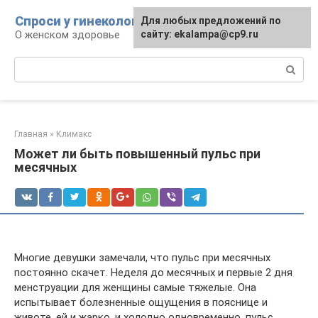
Перейти
Спроси у гинеколога
Для любых предложений по
к
О женском здоровье
сайту: ekalampa@cp9.ru
контенту
Поиск:
Главная
»
Климакс
Может ли быть повышенный пульс при
месячных
Многие девушки замечали, что пульс при месячных
постоянно скачет. Неделя до месячных и первые 2 дня
менструации для женщины самые тяжелые. Она
испытывает болезненные ощущения в пояснице и
животе, ей и жарко, и холодно одновременно, пульс