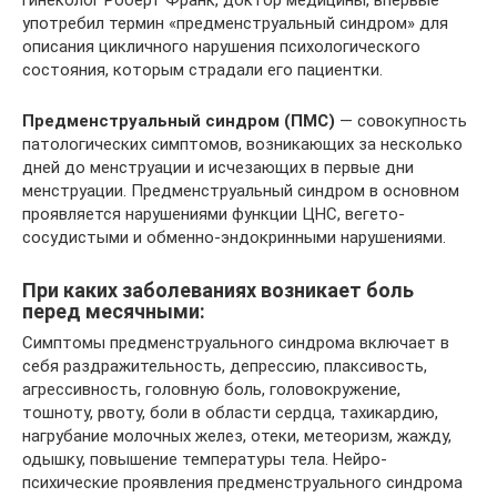
гинеколог Роберт Франк, доктор медицины, впервые
употребил термин «предменструальный синдром» для
описания цикличного нарушения психологического
состояния, которым страдали его пациентки.
Предменструальный синдром (ПМС)
— совокупность
патологических симптомов, возникающих за несколько
дней до менструации и исчезающих в первые дни
менструации. Предменструальный синдром в основном
проявляется нарушениями функции ЦНС, вегето-
сосудистыми и обменно-эндокринными нарушениями.
При каких заболеваниях возникает боль
перед месячными:
Симптомы предменструального синдрома включает в
себя раздражительность, депрессию, плаксивость,
агрессивность, головную боль, головокружение,
тошноту, рвоту, боли в области сердца, тахикардию,
нагрубание молочных желез, отеки, метеоризм, жажду,
одышку, повышение температуры тела. Нейро-
психические проявления предменструального синдрома