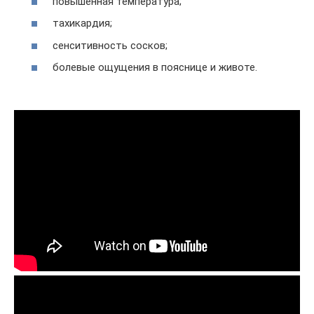
повышенная температура;
тахикардия;
сенситивность сосков;
болевые ощущения в пояснице и животе.