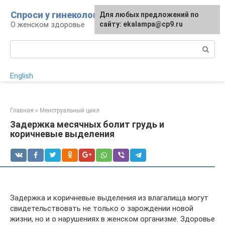
Перейти
Спроси у гинеколога
Для любых предложений по
Для любых предложений по
к
О женском здоровье
сайту:
сайту: ekalampa@cp9.ru
[email protected]
контенту
Поиск:
English
Главная
»
Менструальный цикл
Задержка месячных болит грудь и
коричневые выделения
Задержка и коричневые выделения из влагалища могут
свидетельствовать не только о зарождении новой
жизни, но и о нарушениях в женском организме. Здоровье