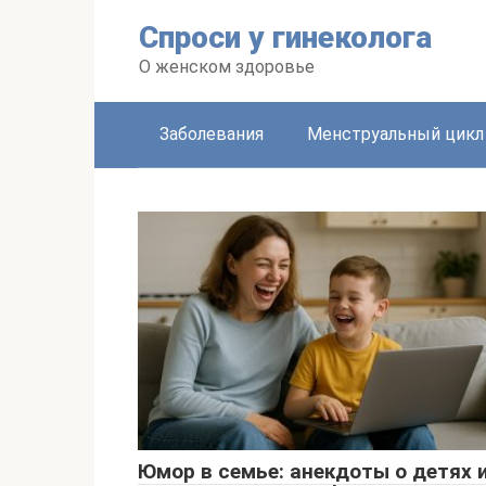
Перейти
Спроси у гинеколога
к
контенту
О женском здоровье
Заболевания
Менструальный цикл
Юмор в семье: анекдоты о детях 