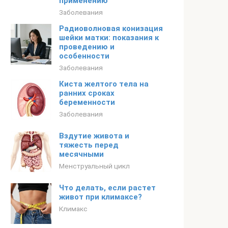
применению
Заболевания
Радиоволновая конизация
шейки матки: показания к
проведению и
особенности
Заболевания
Киста желтого тела на
ранних сроках
беременности
Заболевания
Вздутие живота и
тяжесть перед
месячными
Менструальный цикл
Что делать, если растет
живот при климаксе?
Климакс