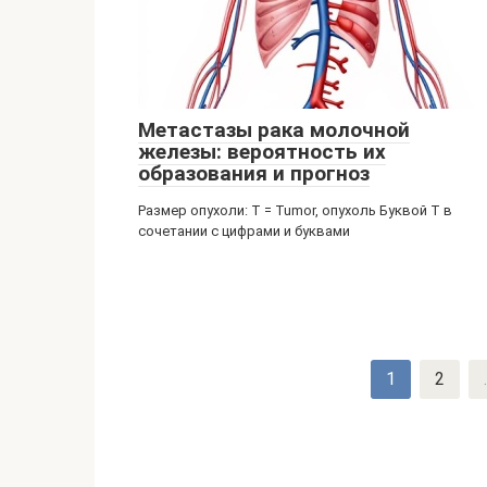
Метастазы рака молочной
железы: вероятность их
образования и прогноз
Размер опухоли: T = Tumor, опухоль Буквой Т в
сочетании с цифрами и буквами
Навигация
1
2
.
по
записям