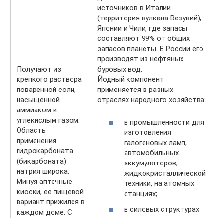
источников в Италии
(территория вулкана Везувий),
Японии и Чили, где запасы
составляют 99% от общих
запасов планеты. В России его
производят из нефтяных
Получают из
буровых вод.
крепкого раствора
Йодный компонент
поваренной соли,
применяется в разных
насыщенной
отраслях народного хозяйства:
аммиаком и
углекислым газом.
в промышленности для
Область
изготовления
применения
галогеновых ламп,
гидрокарбоната
автомобильных
(бикарбоната)
аккумуляторов,
натрия широка.
жидкокристаллической
Минуя аптечные
техники, на атомных
киоски, её пищевой
станциях;
вариант прижился в
в силовых структурах
каждом доме. С