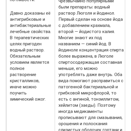
чрезвычайно популярными
были препараты: водный
Давно доказаны её
раствор Люголя и йодинол.
антигрибковые и
Первый сделан на основе йода
антибактериальные
с добавлением крахмала,
лечебные свойства.
второй — йодистого калия.
В терапевтических
Многие знают их под
целях пригоден
названием — синий йод. В
водный раствор.
йодиноле концентрация спирта
Обязательным
более выражена, в Люголе
условием является
спиртосодержащая составная
полное
меньше, его можно
растворение
употреблять даже внутрь. Оба
кристалликов,
вида помогают расправиться с
иначе можно
патогенной бактериальной и
поучить
грибковой микрофлорой, то
химический ожог.
есть с ангиной, тонзиллитом,
хейлитом (заеды). Поэтому
иногда медикаменты
прописывают для смазывания,
орошения и полоскания
слизистых оболочек гортани и