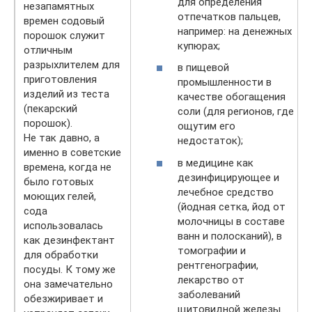
для определения
незапамятных
отпечатков пальцев,
времен содовый
например: на денежных
порошок служит
купюрах;
отличным
разрыхлителем для
в пищевой
приготовления
промышленности в
изделий из теста
качестве обогащения
(пекарский
соли (для регионов, где
порошок).
ощутим его
Не так давно, а
недостаток);
именно в советские
в медицине как
времена, когда не
дезинфицирующее и
было готовых
лечебное средство
моющих гелей,
(йодная сетка, йод от
сода
молочницы в составе
использовалась
ванн и полосканий), в
как дезинфектант
томографии и
для обработки
рентгенографии,
посуды. К тому же
лекарство от
она замечательно
заболеваний
обезжиривает и
щитовидной железы.