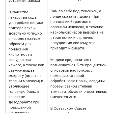
устраняет запахи.
Сам по себе йод токсичен, а
В качестве
лучше сказать ядовит. При
лекарства сода
попадании 3 граммов в
употребляется уже
организм человека, в течение
полтора века и
нескольких часов выводит из
довольно успешно,
строя почки и сердечно-
в народе главным
сосудистую систему, что
образом для
приводит к смерти.
понижения
кислотности
желудка при
Медики предпочитают
изжоге, а также как
пользоваться 5-ти процентной
разжижающее
спиртовой настойкой, с
мокроту (вместе с
помощью которой
теплым молоком) и
обрабатывают раны, ссадины,
утоляющее
порезы разной степени
головную боль, в
тяжести, области оперативных
качестве
вмешательств.
дезодоранта при
повышенной
В Советском Союзе
потливости.