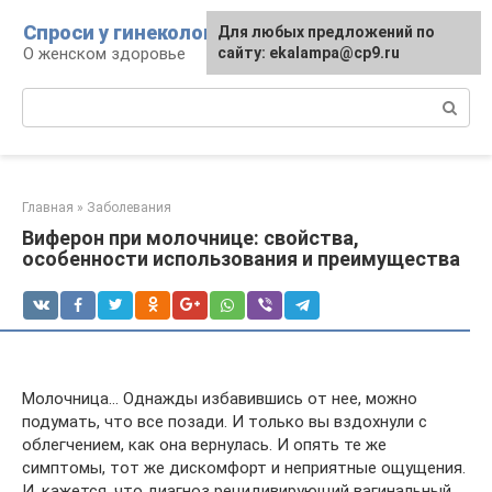
Перейти
Спроси у гинеколога
Для любых предложений по
к
О женском здоровье
сайту: ekalampa@cp9.ru
контенту
Поиск:
Главная
»
Заболевания
Виферон при молочнице: свойства,
особенности использования и преимущества
Молочница… Однажды избавившись от нее, можно
подумать, что все позади. И только вы вздохнули с
облегчением, как она вернулась. И опять те же
симптомы, тот же дискомфорт и неприятные ощущения.
И, кажется, что диагноз рецидивирующий вагинальный