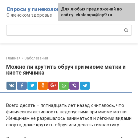
Перейти
Спроси у гинеколога
Для любых предложений по
к
О женском здоровье
сайту: ekalampa@cp9.ru
контенту
Поиск:
Главная
»
Заболевания
Можно ли крутить обруч при миоме матки и
кисте яичника
Всего десять – пятнадцать лет назад считалось, что
физическая активность недопустима при миоме матки.
Женщинам не разрешалось заниматься и лёгкими видами
спорта, даже крутить обруч или делать гимнастику.