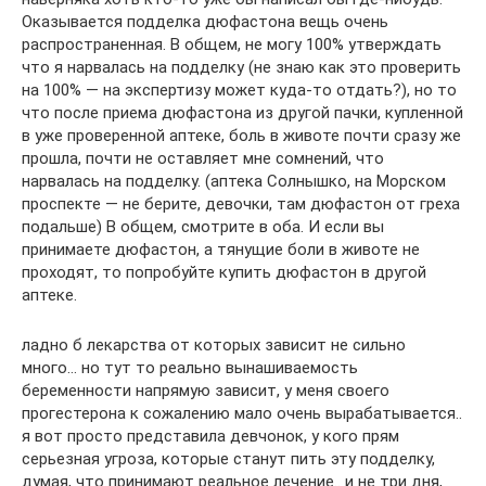
Оказывается подделка дюфастона вещь очень
распространенная. В общем, не могу 100% утверждать
что я нарвалась на подделку (не знаю как это проверить
на 100% — на экспертизу может куда-то отдать?), но то
что после приема дюфастона из другой пачки, купленной
в уже проверенной аптеке, боль в животе почти сразу же
прошла, почти не оставляет мне сомнений, что
нарвалась на подделку. (аптека Солнышко, на Морском
проспекте — не берите, девочки, там дюфастон от греха
подальше) В общем, смотрите в оба. И если вы
принимаете дюфастон, а тянущие боли в животе не
проходят, то попробуйте купить дюфастон в другой
аптеке.
ладно б лекарства от которых зависит не сильно
много… но тут то реально вынашиваемость
беременности напрямую зависит, у меня своего
прогестерона к сожалению мало очень вырабатывается..
я вот просто представила девчонок, у кого прям
серьезная угроза, которые станут пить эту подделку,
думая, что принимают реальное лечение.. и не три дня,