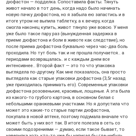
дюфастон — подделка. Сопоставила факты. Тянуть
живот начало в тот день, когда надо было начинать
новую пачку дюфастона, но я забыла ею запастись и в
итоге утром не выпила таблетку, а к вечеру, когда
смогла наконец купить, живот тянуло уже вовсю. У меня
уже было такое пару раз (вынужденная задержка в
приеме дюфастона и боли в животе как следствие), но
после приема дюфастона буквально через час-два боль
проходила. Но тут боль так и не прошла получается… а
периодами возвращалась.. и с каждым днем все
интенсивнее… Второй факт — это то что упаковка
выглядела по-другому. Как мне показалось, она просто
выглядела как старые упаковки дюфастона (3,5г назад
уже приходилась принимать его). Современные упаковки
дюфастона розовенькие, красивые, лощеные. А эта была
из какого-то грубого картона, в основном белая с
небольшими оранжевыми участками. Но я допустила что
может это какие-то старые партии дюфастона,
покупала в новой аптеке, поэтому подумала вначале что
может быть у них вот так. В итоге полезла в сеть со
своими подозрениями — думаю, если такое бывает, то
наверняка хоть кто-то уже бы написал бы где-нибудь.