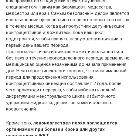
как правило, на ягодицу или в руке, обученным
специалистом, таким как фармацевт, медсестра,
медсестра или врач. Самым безопасным делом является
использование презерватива во всех половых контактах
в течение месяца, когда вы пропустили дату инъекции
контрацептивов и дождитесь, пока ваш цикл
подстроится, чтобы принять первую дозу инъекции в
первый день вашего периода.
Противозачаточная инъекция может использоваться
без пауз в течение неопределенного периода времени, но
медицинская оценка незаменима до начала применения
доз. Некоторые гинекологи говорят, что максимальный
период для продолжения использования
контрацептивных инъекций составляет 2 года, после
чего происходит перерыв, чтобы избежать полной
дисрегуляции менструального цикла, избыточного
удержания жидкости, дефектов кожи и обычных
кровотечений.
Кроме того,
левоноргестрел плохо поглощается
организмом при болезни Крона или других
неполадках в ЖКТ