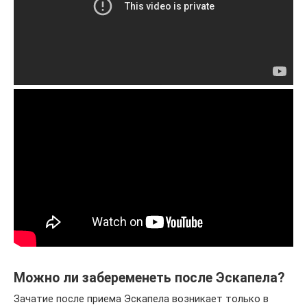
Можно ли забеременеть после Эскапела?
Зачатие после приема Эскапела возникает только в