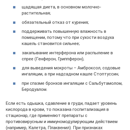
щадящая диета, в основном молочно-
растительная;
обязательный отказ от курения;
поддерживать повышенную влажность в
помещении, потому что при сухости воздуха
кашель становится сильнее;
закапывание интерферона или распыление в
спрее (Генферон, Гриппферон);
для выведения мокроты – Амброксол, содовые
ингаляции, а при надсадном кашле Стоптуссин;
при спазме бронхов ингаляции с Сальбутамолом,
Беродуалом.
Если есть одышка, сдавление в груди, падает уровень
кислорода в крови, то показана госпитализация в
стационар, где применяют препараты с
противовирусным и иммуномодулирующим действием
(например, Калетра, Плаквенил). При признаках