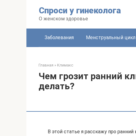
Перейти
Спроси у гинеколога
к
контенту
О женском здоровье
Заболевания
Менструальный цикл
Главная
»
Климакс
Чем грозит ранний кл
делать?
В этой статье я расскажу про ранний