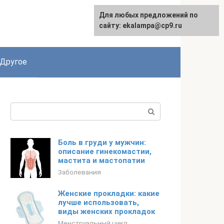
Для любых предложений по
Для любых предложений по
English
сайту:
сайту: ekalampa@cp9.ru
[email protected]
Другое
Поиск:
Боль в груди у мужчин:
описание гинекомастии,
мастита и мастопатии
Заболевания
Женские прокладки: какие
лучше использовать,
виды женских прокладок
Менструальный цикл