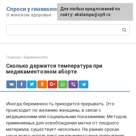
Перейти
Спроси у гинеколога
Для любых предложений по
к
О женском здоровье
сайту: ekalampa@cp9.ru
контенту
Поиск:
Главная
»
Беременность
Сколько держится температура при
медикаментозном аборте
Иногда беременность приходится прерывать. Это
происходит по желанию женщины, в связи с
медицинскими или социальными показаниями. Методов,
применяемых для освобождения матки от плодного
материала, существует несколько. На ранних сроках
чаще всего используют медикаментозное прерывание,