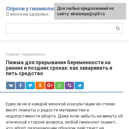
Перейти
Спроси у гинеколога
Для любых предложений по
к
О женском здоровье
сайту: ekalampa@cp9.ru
контенту
Поиск:
Главная
»
Беременность
Пижма для прерывания беременности на
ранних и поздних сроках: как заваривать и
пить средство
Едва ли не в каждой женской консультации на стенах
висят плакаты о радости материнства и
недопустимости аборта. Даже если забыть на минуту об
этической стороне вопроса, любой гинеколог скажет,
что аборт разрушающим образом действует на