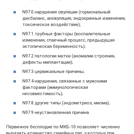
N97.0 нарушения овуляции (гормональный
дисбаланс, ановуляция, эндокринные изменения,
токсическое воздействие);
N97.1 трубные факторы (воспалительные
изменения, спаечный процесс, предыдущая
эктопическая беременность);
N97.2 патологии матки (аномалии строения,
дефекты имплантации);
N97.3 цервикальные причины;
N97.4 нарушения, связанные с мужскими
факторами (иммунологическая
несовместимость);
N97.8 другие типы (эндометриоз, миома);
N97.9 неустановленная причина.
Первичное бесплодие по МКБ-10 позволяет численно
выразить количество семейных пар, у которых при