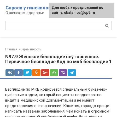
Перейти
Спроси у гинеколога
Для любых предложений по
к
О женском здоровье
сайту: ekalampa@cp9.ru
контенту
Поиск:
Главная
»
Беременность
N97.9 Женское бесплодие неуточненное.
Первичное бесплодие Код по мкб бесплодие 1
Бесплодие по МКБ кодируется специальным буквенно-
циферным кодом, который пациенты неоднократно
видят в медицинской документации и не имеют
представления о его значении. Кажется, гораздо проще
написать название заболевания, чем искать в огромном
перечне патологий необходимый шифр. Ведь реестр