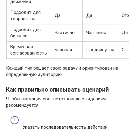
движения
Подходит для
Да
Да
Огран
творчества
Подходит для
Частично
Частично
Да
бизнеса
Временная
Базовая
Продвинутая
Стаби
согласованность
Каждый тип решает свою задачу и ориентирован на
определённую аудиторию.
Как правильно описывать сценарий
Чтобы анимация соответствовала ожиданиям,
рекомендуется:
Указать последовательность действий.