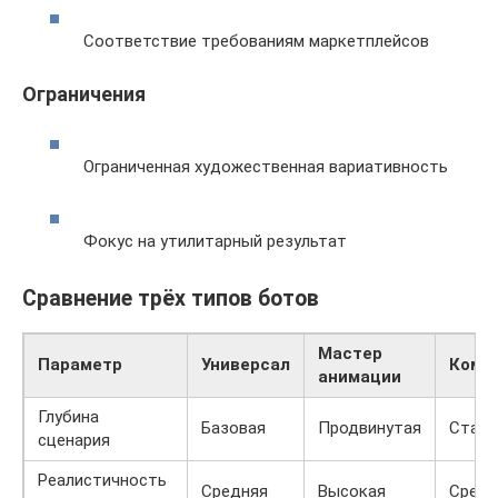
Соответствие требованиям маркетплейсов
Ограничения
Ограниченная художественная вариативность
Фокус на утилитарный результат
Сравнение трёх типов ботов
Мастер
Параметр
Универсал
Комм
анимации
Глубина
Базовая
Продвинутая
Станд
сценария
Реалистичность
Средняя
Высокая
Средн