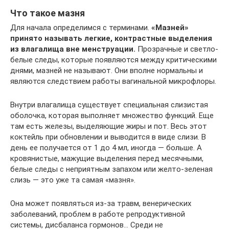
Что такое мазня
Для начала определимся с терминами.
«Мазней»
принято называть легкие, контрастные выделения
из влагалища вне менструации.
Прозрачные и светло-
белые следы, которые появляются между критическими
днями, мазней не называют. Они вполне нормальны и
являются следствием работы вагинальной микрофлоры.
Внутри влагалища существует специальная слизистая
оболочка, которая выполняет множество функций. Еще
там есть железы, выделяющие жиры и пот. Весь этот
коктейль при обновлении и выводится в виде слизи. В
день ее получается от 1 до 4 мл, иногда — больше. А
кровянистые, мажущие выделения перед месячными,
белые следы с неприятным запахом или желто-зеленая
слизь — это уже та самая «мазня».
Она может появляться из-за травм, венерических
заболеваний, проблем в работе репродуктивной
системы, дисбаланса гормонов… Среди не