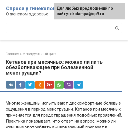
Перейти
Спроси у гинеколога
Для любых предложений по
к
О женском здоровье
сайту: ekalampa@cp9.ru
контенту
Поиск:
Главная
»
Менструальный цикл
Кетанов при месячных: можно ли пить
обезболивающее при болезненной
менструации?
Многие женщины испытывают дискомфортные болевые
ощущения в период менструации. Кетанов при месячных
применяется для предотвращения подобных проявлений.
Практика показывает, что ответ на вопрос, можно ли
женщине употреблять вышеуказанный препарат в