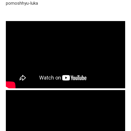
pomoshhyu-luka