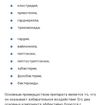
клостридия;
превотелла;
гарднерелла;
трихомонада;
гардия;
вайлонелла;
пептококк;
пептострептококк;
эубактерии;
фузобактерии;
бактероиды.
Основным преимуществом препарата является то, что
он оказывает избирательное воздействие. Его два
основных компонента эффективно борются с