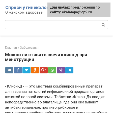
Перейти
Спроси у гинеколога
Для любых предложений по
к
О женском здоровье
сайту: ekalampa@cp9.ru
контенту
Поиск:
Главная
»
Заболевания
Можно ли ставить свечи клион д при
менструации
«Клион-Д» — это местный комбинированный препарат
для терапии патологий инфекционной природы органов
женской половой системы. Таблетки «Клион-Д» вводят
непосредственно во влагалище, где они оказывают
антибактериальное, противогрибковое и
противопротозойное действие, уничтожают простейших